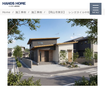
コ
ン
Home
施工事例
施工事例
【岡山市東区】 レンガタイルや化粧梁の素材感がおしゃれな、開放的で心地よい雰囲気の家 No.042
MENU
テ
ン
ツ
へ
移
動