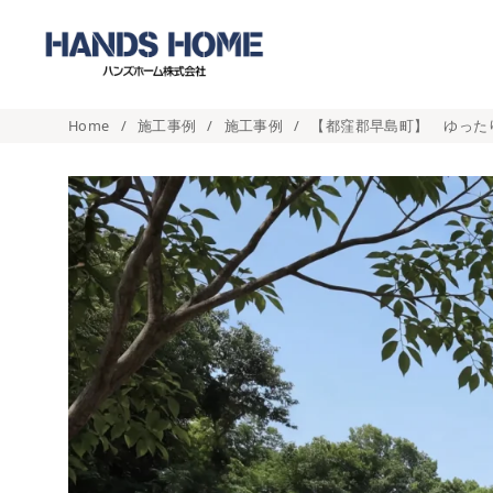
コ
ン
テ
ン
Home
施工事例
施工事例
【都窪郡早島町】 ゆったり
ツ
へ
移
動