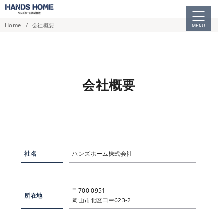
コ
ン
Home
会社概要
MENU
テ
ン
ツ
へ
移
会社概要
動
社名
ハンズホーム株式会社
〒700-0951
所在地
岡山市北区田中623-2