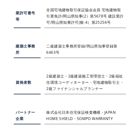
全国宅地建物取引保証協会会員 宅地建物取
業許可番号
引業免許/岡山県知事(2）第5678号 建設業許
等
可/岡山県知事許可(般-4）第25256号
建築士事務
二級建築士事務所登録/岡山県知事登録第
所
6463号
2級建築士・2級建築施工管理技士・2級福祉
資格者数
住環境コーディネーター・宅地建物取引士・
2級ファイナンシャルプランナー
パートナー
株式会社日本住宅保証検査機構・JAPAN
企業
HOME SHIELD・SOMPO WARRANTY