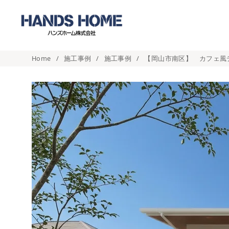
コ
ン
テ
ン
Home
施工事例
施工事例
【岡山市南区】 カフェ風デ
ツ
へ
移
動