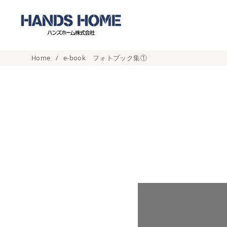
コ
ン
テ
ン
Home
e-book フォトブック集①
ツ
へ
移
動