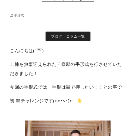
手形式
ブログ・コラム一覧
こんにちは(
´罒`
)
上棟を無事迎えられたＦ様邸の手形式を行させていた
だきました！
今回の手形式では 手形は墨で押したい！！との事で
初 墨チャレンジです(○σ･v･)σ