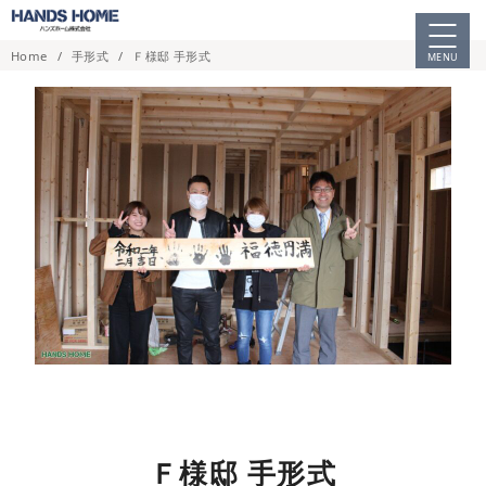
コ
ン
Home
手形式
Ｆ様邸 手形式
MENU
テ
ン
ツ
へ
移
動
Ｆ様邸 手形式