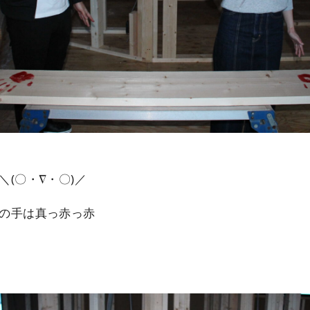
(〇・∇・〇)／
の手は真っ赤っ赤