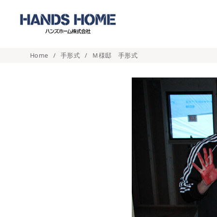
コ
ン
テ
ン
Home
手形式
Ｍ様邸 手形式
ツ
へ
移
動