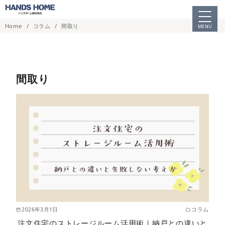
コ
ン
Home
コラム
間取り
MENU
テ
ン
ツ
へ
間取り
移
動
2026年3月1日
コラム
注文住宅のストレージルーム活用術｜納戸との違いと